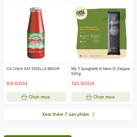
CÀ CHUA XAY DIVELLA 680GR
Mỳ Ý Spaghetti Al Nero Di Seppia
500g
89.640đ
145.800đ
Chọn mua
Chọn mua
Xem thêm
7
sản phẩm