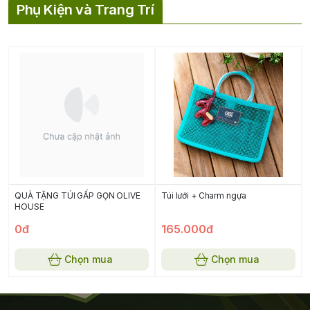
Phụ Kiện và Trang Trí
QUÀ TẶNG TÚI GẤP GỌN OLIVE
Túi lưới + Charm ngựa
HOUSE
0đ
165.000đ
Chọn mua
Chọn mua