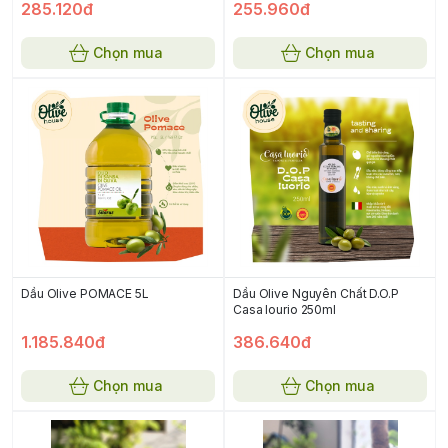
285.120đ
255.960đ
Chọn mua
Chọn mua
Dầu Olive POMACE 5L
Dầu Olive Nguyên Chất D.O.P
Casa Iourio 250ml
1.185.840đ
386.640đ
Chọn mua
Chọn mua