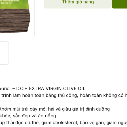
Thêm giỏ hàng
urio – D.O.P EXTRA VIRGIN OLIVE OIL
uy trình làm hoàn toàn bằng thủ công, hoàn toàn không có 
hơm mùi trái cây mới hái và giàu giá trị dinh dưỡng
 khỏe, sắc đẹp và ăn uống
iúp thải độc cơ thể, giảm cholesterol, bảo vệ gan, giảm ng