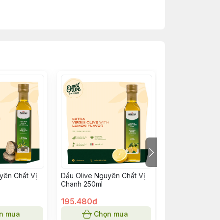
kiêng, ăn chay và những người đam mê
 tết, thịt nướng ưa thích, tăng hương vị
ạng tháng /năm.
y chai đó là kết quả của quá trình xử lý
yên Chất Vị
Dầu Olive Nguyên Chất Vị
Dầu Olive Poma
Chanh 250ml
195.480đ
255.960đ
n mua
Chọn mua
Chọn