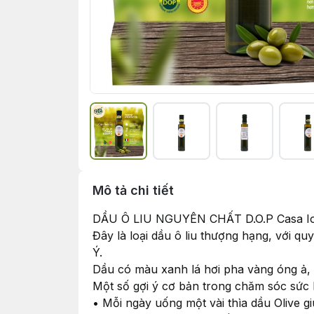
Mô tả chi tiết
DẦU Ô LIU NGUYÊN CHẤT D.O.P Casa Io
Đây là loại dầu ô liu thượng hạng, với q
Ý.
Dầu có màu xanh lá hơi pha vàng óng ả, t
Một số gợi ý cơ bản trong chăm sóc sức
• Mỗi ngày uống một vài thìa dầu Olive g