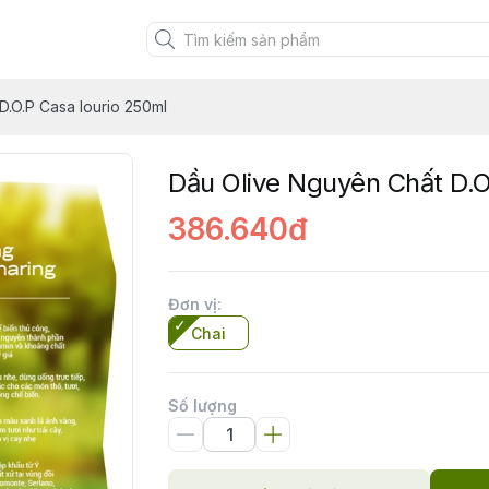
D.O.P Casa Iourio 250ml
Dầu Olive Nguyên Chất D.O
386.640đ
Đơn vị
:
Chai
Số lượng