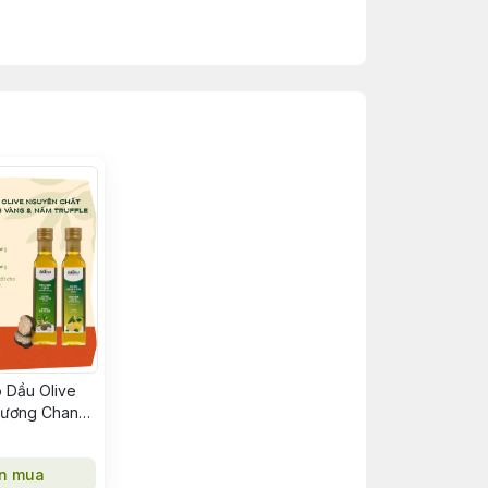
tiết kiệm hơn khi sử dụng.
ng nhãn hiệu dầu olive cao cấp nhất thế
 gian, nên có thể mang những sản phẩm
 Dầu Olive
hương Chanh
e 250ML
n mua