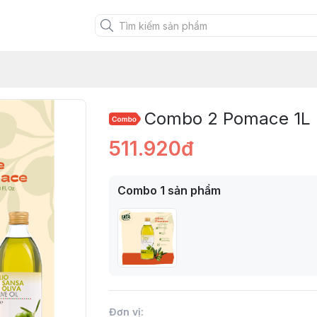
Combo 2 Pomace 1L
511.920đ
Combo
1
sản phẩm
Đơn vị
: