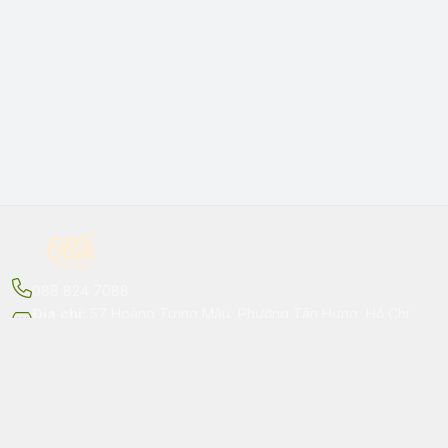
088 824 7088
Địa chỉ
:
57 Hoàng Trọng Mậu, Phường Tân Hưng, Hồ Chí
Minh - Quận 7
Kết nối
https://www.facebook.com/Olivehouse57
088 824 7088
silarussale@olivehouse.vn