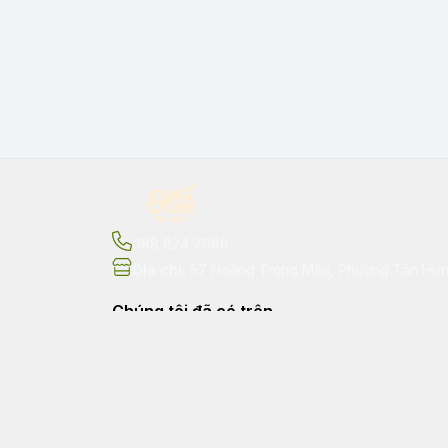
088 824 7088
Địa chỉ
:
57 Hoàng Trọng Mậu, Phường Tân Hưng
Chúng tôi đã có trên
Shopee
Tiktok Shop
Lazada
Tiki