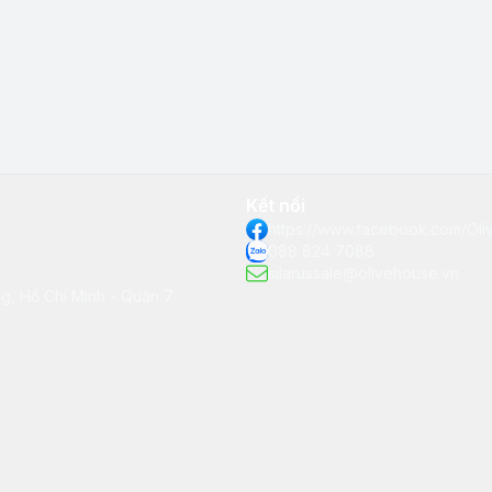
Kết nối
https://www.facebook.com/Ol
088 824 7088
silarussale@olivehouse.vn
, Hồ Chí Minh - Quận 7