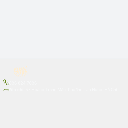
088 824 7088
Địa chỉ
:
57 Hoàng Trọng Mậu, Phường Tân Hưng, Hồ Chí
Minh - Quận 7
Kết nối
https://www.facebook.com/Olivehouse57
088 824 7088
silarussale@olivehouse.vn