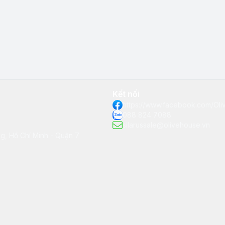
Kết nối
https://www.facebook.com/Ol
088 824 7088
silarussale@olivehouse.vn
, Hồ Chí Minh - Quận 7