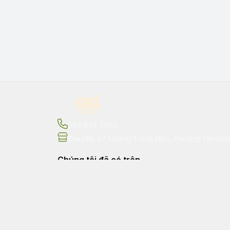
088 824 7088
Địa chỉ
:
57 Hoàng Trọng Mậu, Phường Tân Hưng
Chúng tôi đã có trên
Shopee
Tiktok Shop
Lazada
Tiki