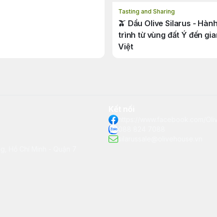
Tasting and Sharing
🫒 Dầu Olive Silarus - Hàn
trình từ vùng đất Ý đến gi
Việt
Kết nối
https://www.facebook.com/Ol
088 824 7088
silarussale@olivehouse.vn
, Hồ Chí Minh - Quận 7