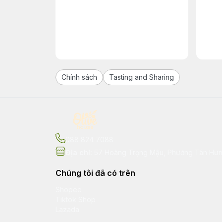
Chính sách
Tasting and Sharing
088 824 7088
Địa chỉ
:
57 Hoàng Trọng Mậu, Phường Tân Hưng
Chúng tôi đã có trên
Shopee
Tiktok Shop
Lazada
Tiki